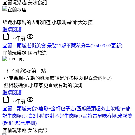
宜蘭玩樂趣
美味食記
認識小康媽的人都知道,小康媽是個"大冰控"
繼續閱讀
10年前
宜蘭。頭城老街美食.景點17處不藏私分享(104.09.07更新)
宜蘭玩樂趣
國內旅遊
下了國道5號第一站~
小康媽想~左轉的礁溪應該是許多朋友很喜愛的地方
但相較礁溪,小康家更喜歡右轉的頭城
繼續閱讀
10年前
宜蘭。頭城美食3連發~金軒包子店(西瓜饅頭超夯上架啦!)+龍
記牛肉麵(只賣2小時的對不起牛肉麵)+品誼古早味春捲.米粉羹
(超好吃3代老攤)
宜蘭玩樂趣
美味食記