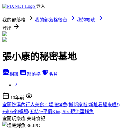
登入
我的部落格
我的部落格後台
我的帳號
登出
張小康的秘密基地
相簿
部落格
名片
10年前
宜蘭礁溪內行人美食。塭底烤魚(搬新家啦!新址看過來喔!)
+來來釣蝦場(五結)~平價King Size現流鹽烤魚
宜蘭玩樂趣
美味食記