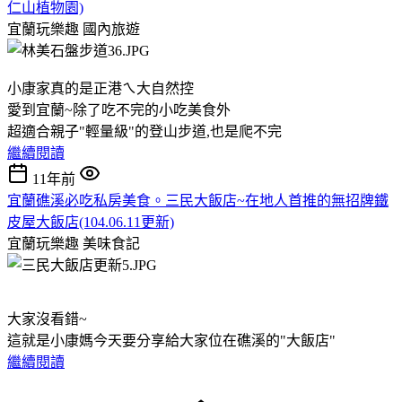
仁山植物園)
宜蘭玩樂趣
國內旅遊
小康家真的是正港ㄟ大自然控
愛到宜蘭~除了吃不完的小吃美食外
超適合親子"輕量級"的登山步道,也是爬不完
繼續閱讀
11年前
宜蘭礁溪必吃私房美食。三民大飯店~在地人首推的無招牌鐵
皮屋大飯店(104.06.11更新)
宜蘭玩樂趣
美味食記
大家沒看錯~
這就是小康媽今天要分享給大家位在礁溪的"大飯店"
繼續閱讀