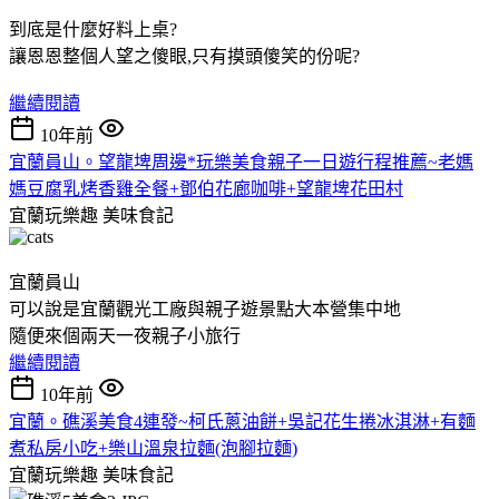
到底是什麼好料上桌?
讓恩恩整個人望之傻眼,只有摸頭傻笑的份呢?
繼續閱讀
10年前
宜蘭員山。望龍埤周邊*玩樂美食親子一日遊行程推薦~老媽
媽豆腐乳烤香雞全餐+鄧伯花廊咖啡+望龍埤花田村
宜蘭玩樂趣
美味食記
宜蘭員山
可以說是宜蘭觀光工廠與親子遊景點大本營集中地
隨便來個兩天一夜親子小旅行
繼續閱讀
10年前
宜蘭。礁溪美食4連發~柯氏蔥油餅+吳記花生捲冰淇淋+有麵
煮私房小吃+樂山溫泉拉麵(泡腳拉麵)
宜蘭玩樂趣
美味食記