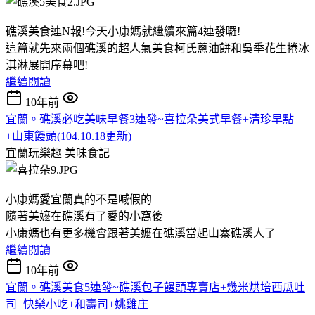
礁溪美食連N報!今天小康媽就繼續來篇4連發囉!
這篇就先來兩個礁溪的超人氣美食柯氏蔥油餅和吳季花生捲冰
淇淋展開序幕吧!
繼續閱讀
10年前
宜蘭。礁溪必吃美味早餐3連發~喜拉朵美式早餐+清珍早點
+山東饅頭(104.10.18更新)
宜蘭玩樂趣
美味食記
小康媽愛宜蘭真的不是喊假的
隨著美嬷在礁溪有了愛的小窩後
小康媽也有更多機會跟著美嬷在礁溪當起山寨礁溪人了
繼續閱讀
10年前
宜蘭。礁溪美食5連發~礁溪包子饅頭專賣店+幾米烘培西瓜吐
司+快樂小吃+和壽司+姚雞庄