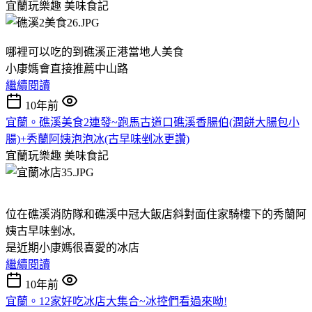
宜蘭玩樂趣
美味食記
哪裡可以吃的到礁溪正港當地人美食
小康媽會直接推薦中山路
繼續閱讀
10年前
宜蘭。礁溪美食2連發~跑馬古道口礁溪香腸伯(潤餅大腸包小
腸)+秀蘭阿姨泡泡冰(古早味剉冰更讚)
宜蘭玩樂趣
美味食記
位在礁溪消防隊和礁溪中冠大飯店斜對面住家騎樓下的秀蘭阿
姨古早味剉冰,
是近期小康媽很喜愛的冰店
繼續閱讀
10年前
宜蘭。12家好吃冰店大集合~冰控們看過來呦!