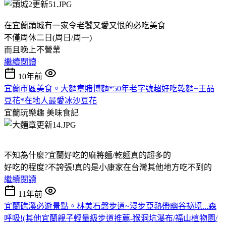
在宜蘭頭城有一家令老饕又愛又恨的必吃美食
不僅周休二日(周日/周一)
而且晚上不營業
繼續閱讀
10年前
宜蘭市區美食。大麵章賭博麵*50年老字號超好吃乾麵+王品
豆花*在地人最愛冰沙豆花
宜蘭玩樂趣
美味食記
不知為什麼?宜蘭好吃的麻將麵/乾麵真的超多的
好吃的程度?不誇張!真的是小康家在台灣其他地方吃不到的
繼續閱讀
11年前
宜蘭礁溪必遊景點。林美石磐步道~漫步亞熱帶幽谷祕境...森
呼吸!(其他宜蘭親子輕量級步道推薦-猴洞坑瀑布/福山植物園/