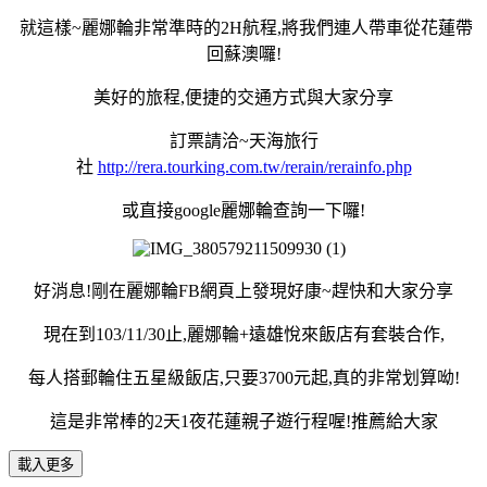
就這樣~麗娜輪非常準時的2H航程,將我們連人帶車從花蓮帶
回蘇澳囉!
美好的旅程,便捷的交通方式與大家分享
訂票請洽~天海旅行
社
http://rera.tourking.com.tw/rerain/rerainfo.php
或直接google麗娜輪查詢一下囉!
好消息!剛在麗娜輪FB網頁上發現好康~趕快和大家分享
現在到103/11/30止,麗娜輪+遠雄悅來飯店有套裝合作,
每人搭郵輪住五星級飯店,只要3700元起,真的非常划算呦!
這是非常棒的2天1夜花蓮親子遊行程喔!推薦給大家
載入更多