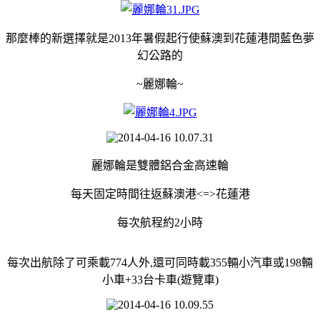
那麼棒的新選擇就是2013年暑假起行使蘇澳到花蓮港間藍色夢
幻公路的
~麗娜輪~
麗娜輪是雙體鋁合金高速輪
每天固定時間往返蘇澳港<=>花蓮港
每次航程約2小時
每次出航除了可乘載774人外,還可同時載355輛小汽車或198輛
小車+33台卡車(遊覽車)