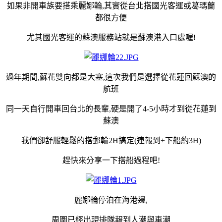
如果非開車族要搭乘麗娜輪,其實從台北搭國光客運或葛瑪蘭
都很方便
尤其國光客運的蘇澳服務站就是蘇澳港入口處喔!
過年期間,蘇花雙向都是大塞,這次我們是選擇從花蓮回蘇澳的
航班
同一天自行開車回台北的長輩,硬是開了4-5小時才到從花蓮到
蘇澳
我們卻舒服輕鬆的搭郵輪2H搞定(連報到+下船約3H)
趕快來分享一下搭船過程吧!
麗娜輪停泊在海港邊,
周圍已經出現排隊報到人潮與車潮