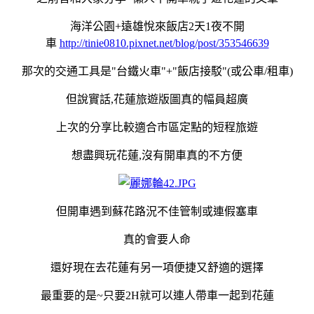
海洋公園+遠雄悅來飯店2天1夜不開
車
http://tinie0810.pixnet.net/blog/post/353546639
那次的交通工具是"台鐵火車"+"飯店接駁"(或公車/租車)
但說實話,花蓮旅遊版圖真的幅員超廣
上次的分享比較適合市區定點的短程旅遊
想盡興玩花蓮,沒有開車真的不方便
但開車遇到蘇花路況不佳管制或連假塞車
真的會要人命
還好現在去花蓮有另一項便捷又舒適的選擇
最重要的是~只要2H就可以連人帶車一起到花蓮