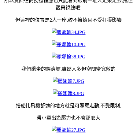
所以實際在商務艙裡應也只能看到眼前一堆人走來走去,擋住
觀景視線吧!
但這裡的位置是2人一座,較不擁擠且不受打擾影響
我們乘坐的經濟艙,雖然人多但空間蠻寬敞的
搭船比飛機舒適的地方就是可隨意走動,不受限制,
帶小童出遊壓力也不會那麼大