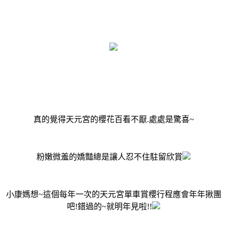
真的覺得天元宮的櫻花百看不厭.處處是驚喜~
粉嫩微羞的嬌豔總是讓人忍不住駐留欣賞
小康媽想~這個每年一次的天元宮單車賞櫻行程應會年年揪團
吧!錯過的~就明年見啦!!