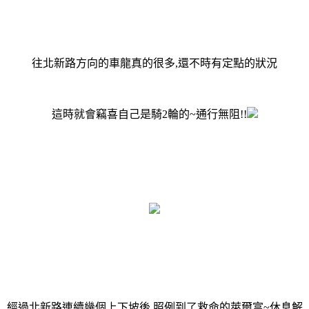
往北新路方向的車龍真的很多,還不時有定點的狀況
這時就會竊喜自己是騎2輪的~通行無阻!!
經過北新路連續幾個上下坡後,照例到了救命的萊爾富~休息解