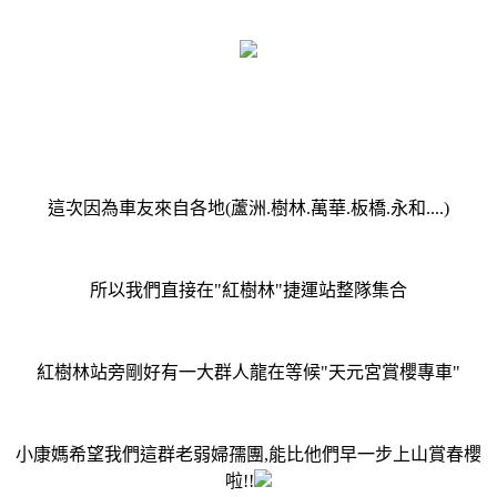
這次因為車友來自各地(蘆洲.樹林.萬華.板橋.永和....)
所以我們直接在"紅樹林"捷運站整隊集合
紅樹林站旁剛好有一大群人龍在等候"天元宮賞櫻專車"
小康媽希望我們這群老弱婦孺團,能比他們早一步上山賞春櫻
啦!!