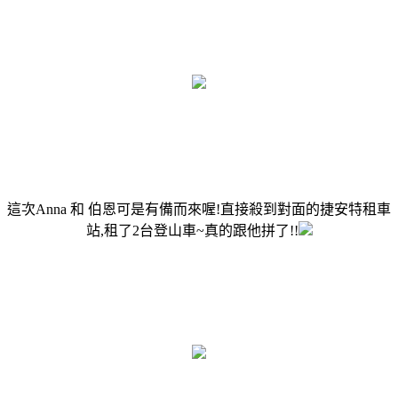
這次Anna 和 伯恩可是有備而來喔!直接殺到對面的捷安特租車
站,租了2台登山車~真的跟他拼了!!