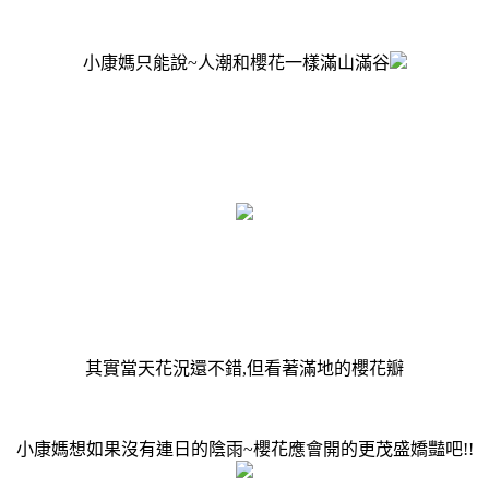
小康媽只能說~人潮和櫻花一樣滿山滿谷
其實當天花況還不錯,但看著滿地的櫻花瓣
小康媽想如果沒有連日的陰雨~櫻花應會開的更茂盛嬌豔吧!!