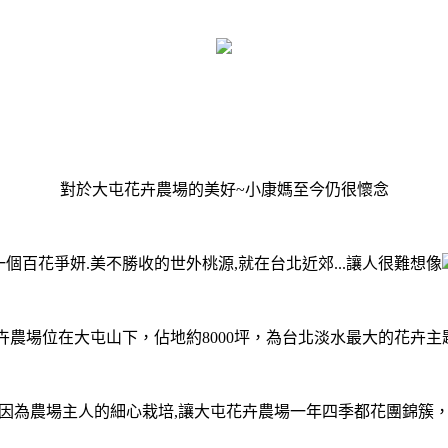
對於大屯花卉農場的美好~小康媽至今仍很懷念
一個百花爭妍.美不勝收的世外桃源,就在台北近郊...讓人很難想像
卉農場位在大屯山下，佔地約8000坪，為台北淡水最大的花卉主
因為農場主人的細心栽培,讓大屯花卉農場一年四季都花團錦簇