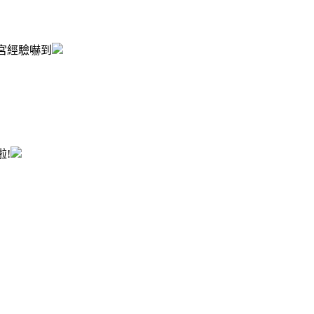
宮經驗嚇到
!