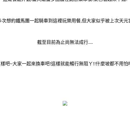
多次想約鐵馬團一起騎車到這裡玩樂用餐,但大家似乎被上次天元
截至目前為止尚無法成行....
樣吧~大家一起來換車吧!這樣就能暢行無阻ㄚ!!什麼坡都不用怕啦