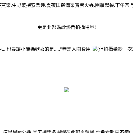
窯樂.生野叢探索樂趣.夏夜田邊溝渠賞螢火蟲.團體聚餐.下午茶.
更是北部婚紗熱門拍攝場地!
....也最讓小康媽歡喜的是....."無需入園費用"
(但拍攝婚紗一次3
這是餐廳外觀.當天還蠻多團體在此辦桌聚餐.菜色看起來不錯!