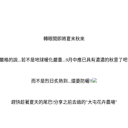
轉眼間即將夏末秋來
嚴格的說...若不是地球暖化嚴重...9月中應已具有濃濃的秋意了吧
而不是烈日炙熱到...還要防曬!!
趕快趁著夏天的尾巴!分享之前去過的"大屯花卉農場"