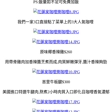
PS:飯量如不足可免費加飯
我們一家3口直接點了菜單上的3大人氣咖哩
原味椰香辣雞$260
用帶骨雞肉加香辣醬烹煮而成,肉質鮮嫩彈牙,醬汁香辣夠勁
峇里牛板腱$300
美國進口特選牛腱肉,熬煮2小時肉質入口即化且咖哩香氣濃郁