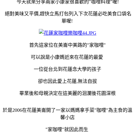
今天就來分享兩家小康家很喜歡的
"咖哩料理"喔!
絕對美味又平價,趕快立馬打包列入下次花蓮必吃美食口袋名
單喔!
首先這家位在美崙中美路的"家咖哩"
可以說是小康媽近來在花蓮的最愛
一位從台北到花蓮念大學的孩子
卻也因此愛上花蓮,無法自拔
畢業後和母親決定在這美麗的洄瀾後花園深根
於是2006在花蓮美崙開了一家以媽媽拿手菜"咖哩"為主食的溫
馨小店
"家咖哩"就因此而生