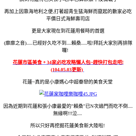
再加上因靠海地利之便,打著超青生猛海鮮而竄起的數家必吃
平價日式海鮮壽司店
更是大家現在到花蓮用餐時的首選
(靡靡之音).....已經好久吃不到....賴桑.....啦!拜託大家別再排隊
囉!
花蓮市區美食。34家必吃攻略懶人包~趕快打包走吧!
(104.05.03更新)
花蓮~真的是小康媽心中超眷戀的美食天堂
因為近期到花蓮和張小康最愛的"賴桑"已N次過門而吃不倒....
無緣啊!!!泣....
所以只好再挖掘花蓮美食新大陸啦!