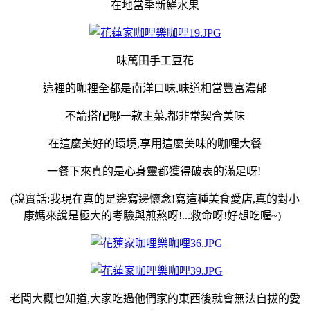
在地當季新鮮水果
味萬田手工豆花
這裡的咖裡全都是南洋口味,味道相當豐富濃郁
不論搭配哪一款主菜,都非常契合美味
在這麼美好的環境,享用這麼美味的咖哩大餐
一餐下來真的是心身靈都獲得破表的滿足呀!
(說實話:我現在真的是邊寫邊懷念!寫這種美食愛店,真的對小
康媽來說是極大的考驗與煎熬呀!...救命呀!好想吃喔~)
老闆大概也知道,大家吃過他們家的東西後就會無法自拔的愛