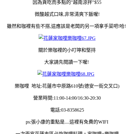
因為貪吃而多點的"越南涼拌"$55
微酸越式口味,非常清爽下飯喔!
雖然和咖裡有些不搭,這應該是老闆的另一項拿手菜吧!哈!
關於樂咖裡的小叮嚀和堅持
大家請先閱讀一下喔!
樂咖哩 地址:花蓮市中原路610號(德安一街交叉口)
營業時間:11:00-14:00/16:30-20:30
電話:03-8358625
ps:張小康的重點是....這裡有免費的WIFI
一次兩家花蓮市區必吃咖哩料理。家咖哩+樂咖哩