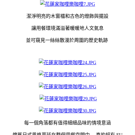
潔淨明亮的木窗櫺和古色的燈飾與擺設
讓用餐環境滿溢著暖暖地人文氣息
並可窺見一絲絲散漫於周圍的歷史軌跡
每一個角落都有值得細細品味的情境意涵
懷舊日式風格蔓延在整個用餐空間中.....真的超有 FU