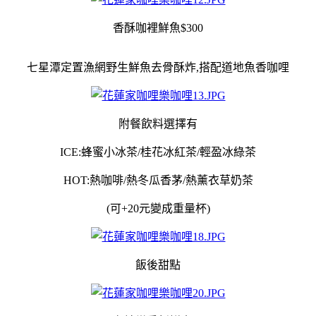
香酥咖裡鮮魚$300
七星潭定置漁網野生鮮魚去骨酥炸,搭配道地魚香咖哩
附餐飲料選擇有
ICE:蜂蜜小冰茶/桂花冰紅茶/輕盈冰綠茶
HOT:熱咖啡/熱冬瓜香茅/熱薰衣草奶茶
(可+20元變成重量杯)
飯後甜點